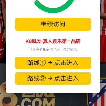
K8凯发·真人娱乐第一品牌
注册享豪礼·体育电子，亿万奖池